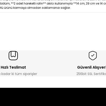
ölüm, **2 adet hareketli rafın** akılcı kullanımıyla **14 cm, 29 cm ve 14 cm
ürlü ürünü karmaşa olmadan saklamanızı sağlar.
Hızlı Teslimat
Güvenli Alışver
a kadar ki tüm siparişler
256bit SSL Sertifik