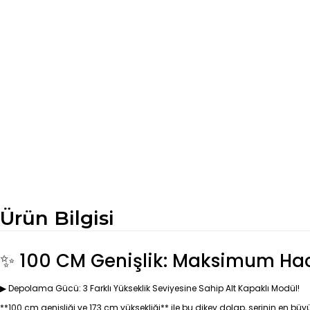
Ürün Bilgisi
✨ 100 CM Genişlik: Maksimum Hac
▶ Depolama Gücü: 3 Farklı Yükseklik Seviyesine Sahip Alt Kapaklı Modül!
**100 cm genişliği ve 173 cm yüksekliği** ile bu dikey dolap, serinin en 