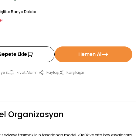
şlikte Banyo Dolabı
!!
Sepete Ekle
Hemen Al
ye Et
Fiyat Alarmı
Paylaş
Karşılaştır
el Organizasyon
t seviyeye taşımak için tasarlanan model, küçük ve orta boy eşyalarınızı