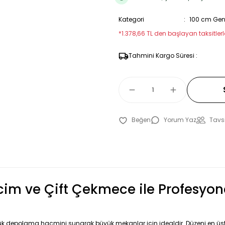
Kategori
100 cm Geni
*1.378,66 TL den başlayan taksitlerle
Tahmini Kargo Süresi :
Yorum Yaz
Tavsi
im ve Çift Çekmece ile Profesyon
büyük depolama hacmini sunarak büyük mekanlar için idealdir. Düzeni en üs