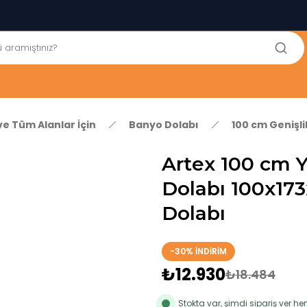
250₺ ve Üzeri Alışverişlerinizde KARGO BEDAVA!
5'er cm Aralıklarla 35 cm'den 100 cm'e kadar Genişliğe Sahip
Dolaplar
% 100 Mdf Tekerlekli Masa ile Uzun Ömürlü ve Kolay Kullanım
Konforu
Kaliteli hizmet, güvenli alışveriş ve satış sonrası destek
ve Tüm Alanlar İçin
Banyo Dolabı
100 cm Genişl
Artex 100 cm 
Dolabı 100x17
Dolabı
-30% İNDİRİM
₺12.930
₺18.484
Stokta var, şimdi sipariş ver 