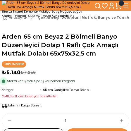
250₺ ve Üzeri Alışverişlerinizde KARGO BEDAVA!
5'er cm Aralıklarla 35 cm'den 100 cm'e kadar Genişliğe Sahip Dolaplar
% 100 Mdf Tekerlekli Masa ile Uzun Ömürlü ve Kolay Kullanım Konforu
Anasayfa
Çok Amaçlı Dolaplar | Mutfak, Banyo ve Tüm Al
Kaliteli hizmet, güvenli alışveriş ve satış sonrası destek
Arden 65 cm Beyaz 2 Bölmeli Banyo
Düzenleyici Dolap 1 Raflı Çok Amaçlı
Mutfak Dolabı 65x75x32,5 cm
-30% İNDİRİM
₺5.140
₺7.356
Stokta var, şimdi sipariş ver hemen kargoda
Kategori
65 cm Genişlikte Banyo Dolabı
*548,05 TL den başlayan taksitlerle!!
Tahmini Kargo Süresi :