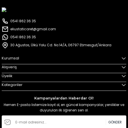
0541 862 36 35
eliustaticaret@gmail.com
0541 862 36 35
30 Ağustos, Ülkü Yolu Cd. No:14/A, 06797 Etimesgut/Ankara
Kurumsal
Alışveriş
Üyelik
Kategoriler
Kampanyalardan Haberdar Ol!
Hemen E-posta listemize kayıt ol, en güncel kampanyalar, yenilikler ve
duyuruları ilk öğrenen sen ol.
GÖNDER