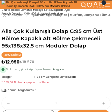
250₺ ve Üzeri Alışverişlerinizde KARGO BEDAVA!
5'er cm Aralıklarla 35 cm'den 100 cm'e kadar Genişliğe Sahip Dolaplar
% 100 Mdf Tekerlekli Masa ile Uzun Ömürlü ve Kolay Kullanım Konforu
Anasayfa
Çok Amaçlı Dolaplar | Mutfak, Banyo ve Tüm Al
Kaliteli hizmet, güvenli alışveriş ve satış sonrası destek
Alia Çok Kullanışlı Dolap G:95 cm Üst
Bölme Kapaklı Alt Bölme Çekmeceli
95x138x32,5 cm Modüler Dolap
-30% İNDİRİM
₺12.990
₺18.570
Stokta var, şimdi sipariş ver hemen kargoda
Kategori
95 cm Genişlikte Banyo Dolabı
*1.385,06 TL den başlayan taksitlerle!!
Tahmini Kargo Süresi :