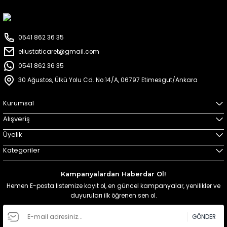
0541 862 36 35
eliustaticaret@gmail.com
0541 862 36 35
30 Ağustos, Ülkü Yolu Cd. No:14/A, 06797 Etimesgut/Ankara
Kurumsal
Alışveriş
Üyelik
Kategoriler
Kampanyalardan Haberdar Ol!
Hemen E-posta listemize kayıt ol, en güncel kampanyalar, yenilikler ve
duyuruları ilk öğrenen sen ol.
GÖNDER