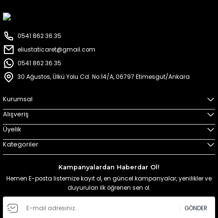
0541 862 36 35
eliustaticaret@gmail.com
0541 862 36 35
30 Ağustos, Ülkü Yolu Cd. No:14/A, 06797 Etimesgut/Ankara
Kurumsal
Alışveriş
Üyelik
Kategoriler
Kampanyalardan Haberdar Ol!
Hemen E-posta listemize kayıt ol, en güncel kampanyalar, yenilikler ve
duyuruları ilk öğrenen sen ol.
GÖNDER